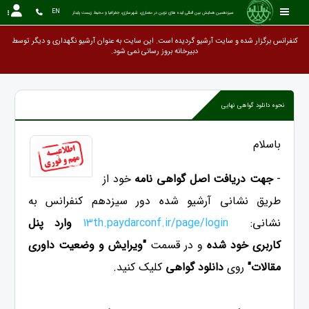
EN
سیزدهمین همایش بین المللی ایده های نوین در معماری، شهرسازی، جغرافیا و محیط زیست پایدار
کنفرانس برگزار شده و سایت آرشیو گردیده است. این سایت به عنوان آرشیو نگهداری و دیگر توسط
دبیرخانه بروز رسانی نم
نحوه دانلود گواهی نهایی
باسلام
-
جهت دریافت اصل گواهی نامه
خود از
طریق نشانی آرشیو شده دور سیزدهم کنفرانس به
نشانی:
13th.paydarconf.ir/page/login
وارد پنل
کاربری خود شده
و در قسمت
"ویرایش و وضعیت داوری
مقالات"
روی
دانلود گواهی
کلیک کنید.