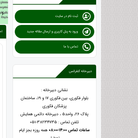
›
ثبت نام در سایت
اخ
ورود به پنل کاربری و ارسال مقاله جدید
تماس با ما
دبیرخانه کنفرانس
نشانی دبیرخانه :
بلوار فکوری، بین فکوری 17 و 19، ساختمان
پزشکان فکوری
پلاک 26، واحد5 ، دبیرخانه دائمی همایش
تلفن تماس : 38234735-051
ساعات تماس 14:00-08:00
همه روزه بجز ایام