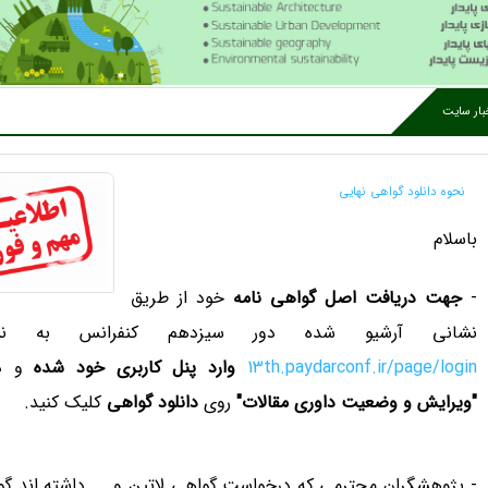
بار سایت
نحوه دانلود گواهی نهایی
باسلام
-
جهت دریافت اصل گواهی نامه
خود از طریق
نشانی آرشیو شده دور سیزدهم کنفرانس به ن
13th.paydarconf.ir/page/login
وارد پنل کاربری خود شده
و د
"ویرایش و وضعیت داوری مقالات"
روی
دانلود گواهی
کلیک کنید.
- پژوهشگران محترمی که درخواست گواهی لاتین و ... داشته اند گ