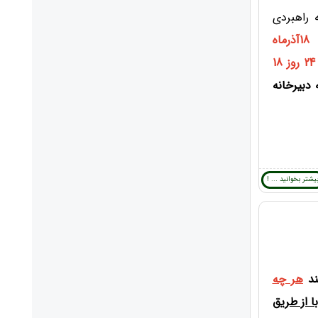
ورای عالی کمیته راهبردی
18آذرماه
ساعت 24 روز 18
دبیرخانه
یشتر بخوانید ... !
ند
هر چه
ا از طریق