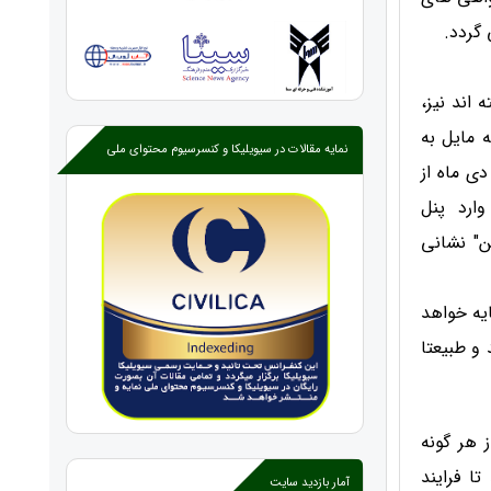
 گردد.
اند نیز،
 مایل به
نمایه مقالات در سیویلیکا و کنسرسیوم محتوای ملی
ت 24 روز شنبه یکم دی ماه از
ارد پنل
ن" نشانی
20 الی 30 روز آینده نمایه خواهد
و طبیعتا
 هر گونه
ا فرایند
آمار بازدید سایت