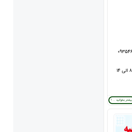
شبانه روز با شماره تلفن 09354676004
شماره تلفن دبیرخانه دائمی همایش: 38234735-051 ساعات کاری 8 الی 14
یشتر بخوانید ... !