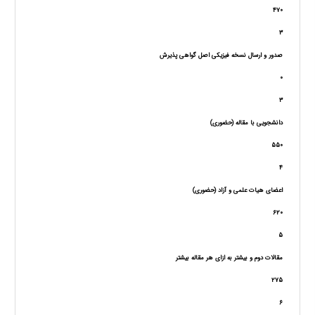
470
3
صدور و ارسال نسخه فیزیکی اصل گواهی پذیرش
0
3
دانشجویی با مقاله (حضوری)
550
4
اعضای هیات علمی و آزاد (حضوری)
620
5
مقالات دوم و بیشتر به ازای هر مقاله بیشتر
275
6