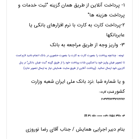
1- پرداخت آنلاین از طریق همان گزینه "ثبت خدمات و
پرداخت هزینه ها"
2
-پرداخت كارت به كارت با نرم افزارهای بانکی یا
عابربانکها
3- واریز وجه از طریق مراجعه به بانک
توجه : چنانچه پرداخت را بصورت کارت به کارت یا بصورت حضوری در بانک انجام دادید لازم است
تا تصویر فیش واریز خود یا اسکرین شات پرداخت خود را از طریق گزینه "ثبت فیش بانکی" در پنل
کاربری خود ارسال نمائید. (پرداخت آنلاین از طریق سایت همایش نیاز به ارسال تصویر ندارد)
و یا شماره شبا :نزد بانک ملی ایران شعبه وزارت
کشور
شماره کارت
:
6037997249276776
IR 49 0170 0000 0030 7158 3990 03
بنام دبیر اجرایی همایش / جناب آقای رضا نوروزی