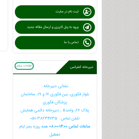
ثبت نام در سایت
ورود به پنل کاربری و ارسال مقاله جدید
تماس با ما
اطلاعات بیشتر
دبیرخانه کنفرانس
نشانی دبیرخانه :
بلوار فکوری، بین فکوری 17 و 19، ساختمان
پزشکان فکوری
پلاک 26، واحد5 ، دبیرخانه دائمی همایش
تلفن تماس : 38234735-051
ساعات تماس 14:00-08:00
همه روزه بجز ایام
تعطیل